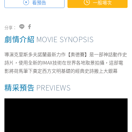
看預告
一般場次
分享：
劇情介紹
MOVIE SYNOPSIS
導演克里斯多夫諾蘭最新力作【奧德賽】是一部神話動作史
詩片，使用全新的IMAX技術在世界各地取景拍攝，這部電
影將荷馬筆下奠定西方文明基礎的經典史詩搬上大銀幕
精采預告
PREVIEWS