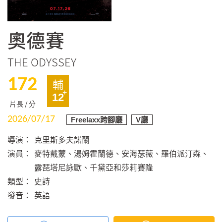
奧德賽
THE ODYSSEY
172
輔
12
片長 / 分
2026/07/17
Freelaxx跨腳廳
V廳
導演：
克里斯多夫諾蘭
演員：
麥特戴蒙、湯姆霍蘭德、安海瑟薇、羅伯派汀森、
露琵塔尼詠歐、千黛亞和莎莉賽隆
類型：
史詩
發音：
英語