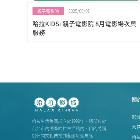
親子電影院
2025/08/01
哈拉KIDS+親子電影院 8月電影場次與
服務
關
影
哈拉生活集團成立於1999年，總部位於
常
台北市內湖區哈拉生活館內，目的將精
緻休閒文化傳播到全國每個角落。
哈