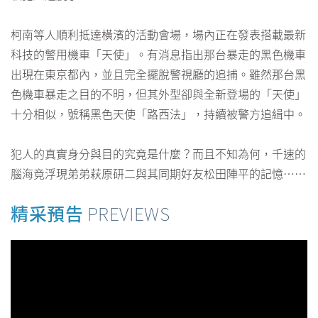
柯南等人順利抵達橫濱的活動會場，場內正在發表搭載最新
科技的警用機車「天使」。有消息指出那台暴走的黑色機車
出現在東京都內，並且完全擺脫警視廳的追捕。雖然那台黑
色機車暴走之目的不明，但其外型卻與全新登場的「天使」
十分相似，號稱黑色天使「路西法」，持續被警方追緝中。
犯人的真實身分與目的究竟是什麼？而且不知為何，千速的
腦海竟浮現弟弟萩原研二與其同期好友松田陣平的記憶……
精采預告
PREVIEWS