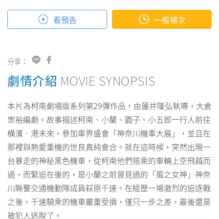
看預告
一般場次
分享：
劇情介紹
MOVIE SYNOPSIS
本片為柯南劇場版系列第29彈作品，由蓮井隆弘執導，大倉
崇裕編劇。故事描述柯南、小蘭、園子、小五郎一行人前往
橫濱‧港未來，參加車界盛會「神奈川機車大展」，並且在
那裡與熱愛重機的世良真純會合。就在這時候，突然出現一
台暴走的神秘黑色機車，從柯南他們搭乘的車輛上空飛越而
過，而緊追在後的，是小蘭之前曾見過的「風之女神」神奈
川縣警交通機動隊成員萩原千速。在經歷一場激烈的追逐戰
之後，千速騎乘的機車嚴重受損，僅只一步之差，最後還是
被犯人逃脫了。