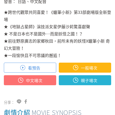
發音：
日語、中文配音
★跨世代觀眾共同喜愛！《蠟筆小新》第33部劇場版全新登
場
★《地獄占星師》演技派女星伊藤沙莉驚喜獻聲
★ 不是日本也不是國外…而是妖怪之國！？
★前往野原廣志的家鄉秋田，前所未有的妖怪X蠟筆小新 奇
幻大冒險！
★一段愉快且不可思議的邂逅！
看預告
一般場次
中文場次
親子場次
分享：
劇情介紹
MOVIE SYNOPSIS