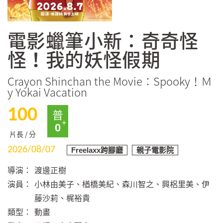
電影蠟筆小新：奇奇怪
怪！我的妖怪假期
Crayon Shinchan the Movie：Spooky！Ｍ
y Yokai Vacation
100
普
0
片長 / 分
2026/08/07
Freelaxx跨腳廳
親子電影院
導演：
渡邊正樹
演員：
小林由美子、楢橋美紀、森川智之、興梠里美、伊
藤沙莉、梶裕貴
類型：
動畫