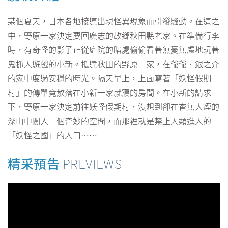
某個夏天，日本各地接連出現怪異現象而引發騷動。在這之
中，野原一家決定要回廣志的故鄉秋田縣老家。在準備行李
時，有奇怪的影子正從庭院的暗處偷偷看著無憂無慮地玩著
鬼抓人遊戲的小新。抵達秋田的野原一家，在爺爺．銀之介
的家中度過安穩的時光。隔天早上，上面寫著「妖怪假期
村」的傳單竟散落在小新一家就寢的房間。在小新的請求
下，野原一家決定前往妖怪假期村，沒想到卻在杳無人煙的
深山中闖入一個奇妙的空間，而那裡就是禁止人類進入的
「妖怪之國」的入口……
精采預告
PREVIEWS