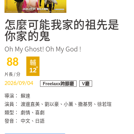
怎麼可能我家的祖先是
你家的鬼
Oh My Ghost! Oh My God !
88
輔
12
片長 / 分
2026/09/04
Freelaxx跨腳廳
V廳
導演：
蘇達
演員：
渡邊直美、劉以豪、小薰、撒基努、徐若瑄
類型：
劇情、喜劇
發音：
中文、日語